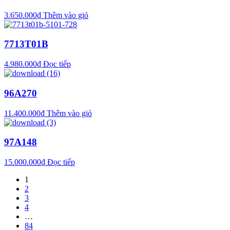
3.650.000
₫
Thêm vào giỏ
7713T01B
4.980.000
₫
Đọc tiếp
96A270
11.400.000
₫
Thêm vào giỏ
97A148
15.000.000
₫
Đọc tiếp
1
2
3
4
…
84