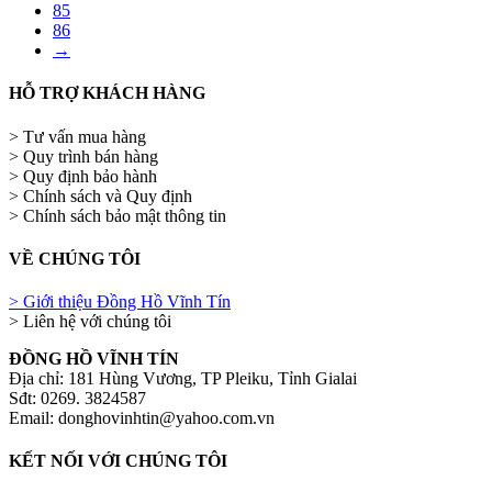
85
86
→
HỖ TRỢ KHÁCH HÀNG
> Tư vấn mua hàng
> Quy trình bán hàng
> Quy định bảo hành
> Chính sách và Quy định
> Chính sách bảo mật thông tin
VỀ CHÚNG TÔI
> Giới thiệu Đồng Hồ Vĩnh Tín
> Liên hệ với chúng tôi
ĐỒNG HỒ VĨNH TÍN
Địa chỉ: 181 Hùng Vương, TP Pleiku, Tỉnh Gialai
Sđt: 0269. 3824587
Email: donghovinhtin@yahoo.com.vn
KẾT NỐI VỚI CHÚNG TÔI