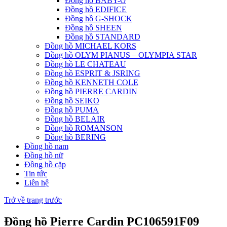
Đồng hồ BABY-G
Đồng hồ EDIFICE
Đồng hồ G-SHOCK
Đồng hồ SHEEN
Đồng hồ STANDARD
Đồng hồ MICHAEL KORS
Đồng hồ OLYM PIANUS – OLYMPIA STAR
Đồng hồ LE CHATEAU
Đồng hồ ESPRIT & JSRING
Đồng hồ KENNETH COLE
Đồng hồ PIERRE CARDIN
Đồng hồ SEIKO
Đồng hồ PUMA
Đồng hồ BELAIR
Đồng hồ ROMANSON
Đồng hồ BERING
Đồng hồ nam
Đồng hồ nữ
Đồng hồ cặp
Tin tức
Liên hệ
Trở về trang trước
Đồng hồ Pierre Cardin PC106591F09