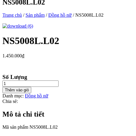
NS5008L.L02
Trang chủ
/
Sản phẩm
/
Đồng hồ nữ
/ NS5008L.L02
NS5008L.L02
1.450.000
₫
Số Lượng
Thêm vào giỏ
Danh mục:
Đồng hồ nữ
Chia sẻ:
Mô tả chi tiết
Mã sản phẩm NS5008L.L02